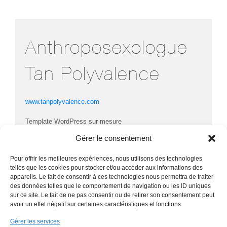
Anthroposexologue
Tan Polyvalence
www.tanpolyvalence.com
Template WordPress sur mesure
Responsive, adapté pour smartphone android, tablette
Gérer le consentement
Optimisation des images
Maintenance et mise à jour
Pour offrir les meilleures expériences, nous utilisons des technologies
Sécurité : anti spam, espion, sauvegarde de la base de
telles que les cookies pour stocker et/ou accéder aux informations des
donnée, login protect
appareils. Le fait de consentir à ces technologies nous permettra de traiter
Multi langue
des données telles que le comportement de navigation ou les ID uniques
sur ce site. Le fait de ne pas consentir ou de retirer son consentement peut
avoir un effet négatif sur certaines caractéristiques et fonctions.
Gérer les services