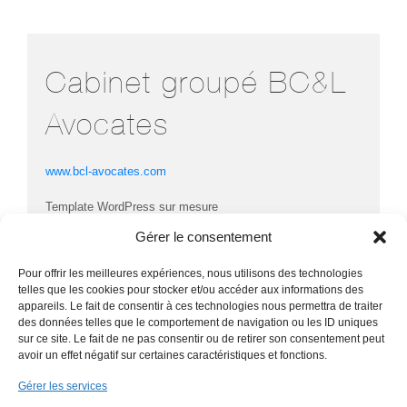
Cabinet groupé BC&L
Avocates
www.bcl-avocates.com
Template WordPress sur mesure
Responsive, adapté pour smartphone android, tablette
Gérer le consentement
Optimisation des images
Slider et portfolio
Pour offrir les meilleures expériences, nous utilisons des technologies
Formation au contenu
telles que les cookies pour stocker et/ou accéder aux informations des
Sécurité : anti spam, espion, sauvegarde de la base de
appareils. Le fait de consentir à ces technologies nous permettra de traiter
donnée, login protect
des données telles que le comportement de navigation ou les ID uniques
sur ce site. Le fait de ne pas consentir ou de retirer son consentement peut
avoir un effet négatif sur certaines caractéristiques et fonctions.
Gérer les services