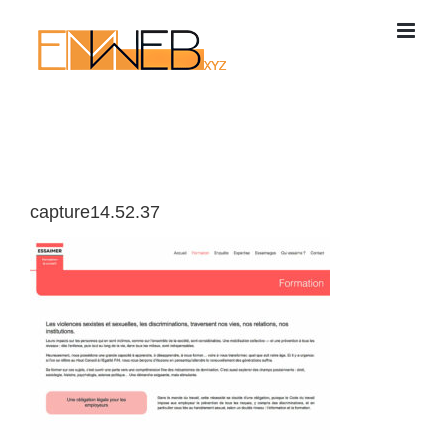
Passer
au
contenu
capture14.52.37