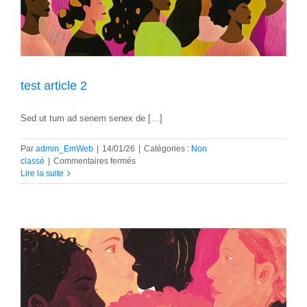
test article 2
Sed ut tum ad senem senex de […]
Par
admin_EmWeb
|
14/01/26
|
Catégories :
Non
sur
classé
|
Commentaires fermés
test
Lire la suite
article
2