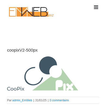
Passer
au
contenu
coopixV2-500px
Par
admin_EmWeb
|
31/01/25
|
0 commentaire