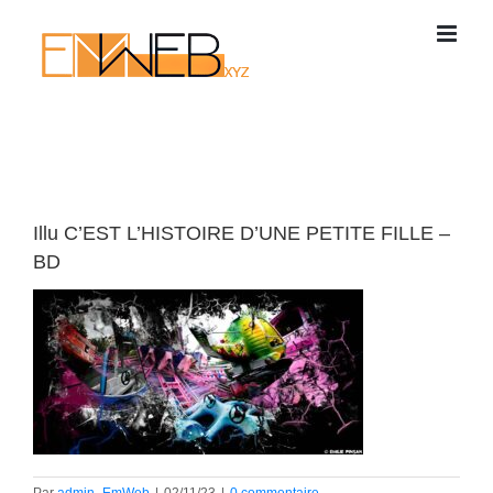
Passer
au
contenu
Illu C’EST L’HISTOIRE D’UNE PETITE FILLE –
BD
Par
admin_EmWeb
|
02/11/23
|
0 commentaire