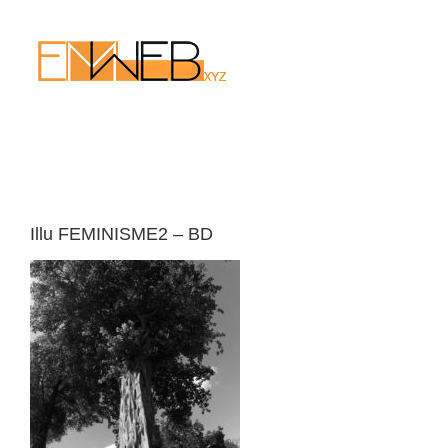
Passer
au
contenu
Illu FEMINISME2 – BD