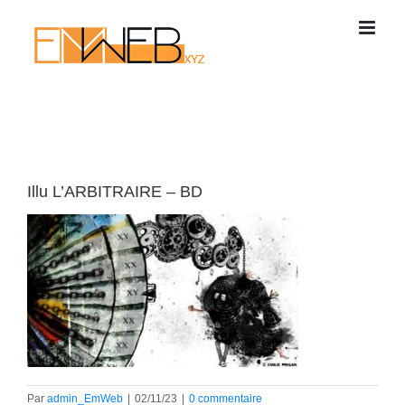
Passer
au
contenu
Illu L’ARBITRAIRE – BD
Par
admin_EmWeb
|
02/11/23
|
0 commentaire