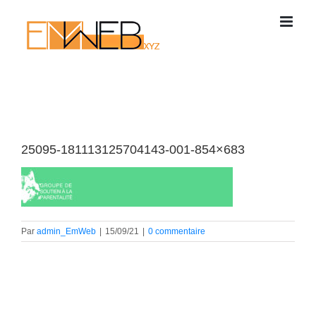
Passer
au
contenu
25095-181113125704143-001-854×683
Par
admin_EmWeb
|
15/09/21
|
0 commentaire