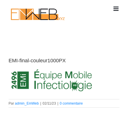
Passer
au
contenu
EMI-final-couleur1000PX
Par
admin_EmWeb
|
02/11/23
|
0 commentaire